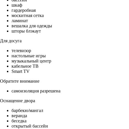
шкаф
гардеробная
москитная сетка
ламинат
вешалка для одежды
шторы блэкаут
Для досуга
телевизор
настольные игры
музыкальный центр
кабельное ТВ
Smart TV
Обратите внимание
самоизоляция разрешена
Оснащение двора
барбекю/мангал
веранда
беседка
открытый бассейн