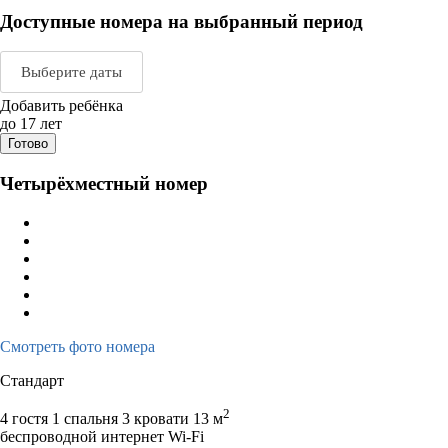
Доступные номера на выбранный период
Выберите даты
Добавить ребёнка
Август 2026
Сентяб
до 17 лет
Готово
пн
вт
ср
чт
пт
сб
вс
пн
вт
ср
ч
Четырёхместный номер
1
2
1
2
3
3
4
5
6
7
8
9
7
8
9
1
10
11
12
13
14
15
16
14
15
16
1
17
18
19
20
21
22
23
21
22
23
2
24
25
26
27
28
29
30
28
29
30
Смотреть фото номера
31
Стандарт
2
4 гостя
1 спальня 3 кровати
13 м
беспроводной интернет Wi-Fi